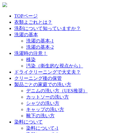
TOPページ
衣類よごれとは？
洗剤について知っていますか？
洗濯の基本
洗濯の基本-1
洗濯の基本-2
洗濯時の注意！
移染
汚染（衛生的な視点から）
ドライクリーニングで大丈夫？
クリーニング後の保管
製品ごとの家庭での洗い方
デニムの洗い方（UES推奨）
カットソーの洗い方
シャツの洗い方
キャップの洗い方
靴下の洗い方
染料について
染料について-1