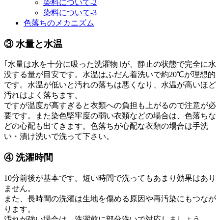
染料について-2
染料について-3
色落ちのメカニズム
③ 水量と水温
｢水量は水を十分に吸った洗濯物｣が、静止の状態で完全に水
没する量が目安です。水温はふだん着洗いで約20℃が理想的
です。水温が低いと汚れの落ちは悪くなり、水温が高いほど
汚れはよく落ちます。
ですが温度が高すぎると衣類への負担も上がるので注意が必
要です。また染色堅牢度の弱い衣類などの場合は、色落ちな
どの心配も出てきます。色落ちが心配な衣類の場合は手洗
い・漬け洗いで洗って下さい。
④ 洗濯時間
10分前後が基本です。短い時間で洗ってもあまり効果はあり
ません。
また、長時間の洗濯は生地を傷める原因や再汚染にもつなが
ります。
汚れが強い場合は、洗濯前に部分洗いで対応しましょう。