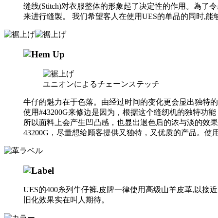
缝线(Stitch)对衣服整体的形象起了决定性的作用。為
来进行缝製。 我们希望客人在使用UES的单品的同时,
ユニオンによるチェーンステッチ
牛仔的魅力在于色落。由经过时间的变化更会显出独特的
使用#43200G来修边是因为，根据这个缝纫机的独特
所以面料上会产生凹凸感，也显出退色后的浓与淡的效果。
43200G，尽量想给顾客提供又独特，又优质的产品。
UES的400糸列牛仔裤,皮牌一律使用高级山羊皮革,以
旧化效果实在叫人期待。