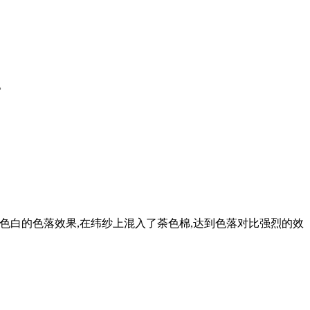
。
淡色白的色落效果,在纬纱上混入了荼色棉,达到色落对比强烈的效