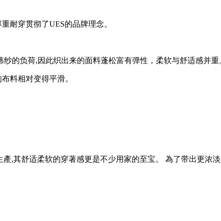
重耐穿贯彻了UES的品牌理念。
纬纱的负荷,因此织出来的面料蓬松富有弹性，柔软与舒适感并重
的布料相对变得平滑。
行生產,其舒适柔软的穿著感更是不少用家的至宝。 為了带出更浓