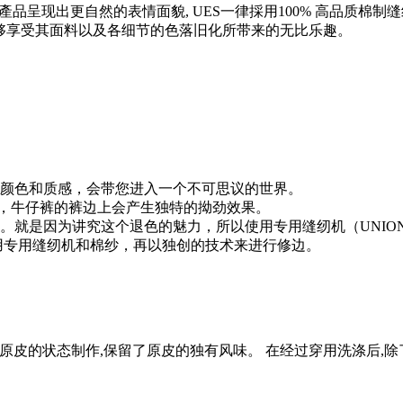
了令產品呈现出更自然的表情面貌, UES一律採用100% 高品质
能够享受其面料以及各细节的色落旧化所带来的无比乐趣。
颜色和质感，会带您进入一个不可思议的世界。
功能，牛仔裤的裤边上会产生独特的拗劲效果。
就是因为讲究这个退色的魅力，所以使用专用缝纫机（UNION 
使用专用缝纫机和棉纱，再以独创的技术来进行修边。
接近原皮的状态制作,保留了原皮的独有风味。 在经过穿用洗涤后,