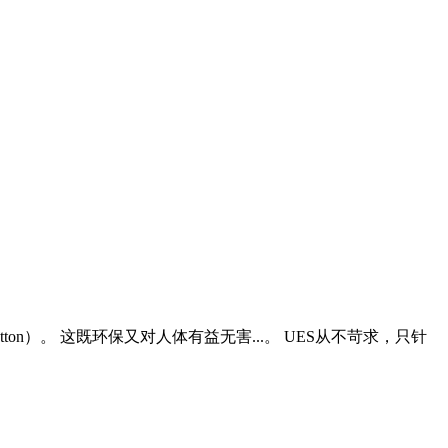
cotton）。 这既环保又对人体有益无害...。 UES从不苛求，只针