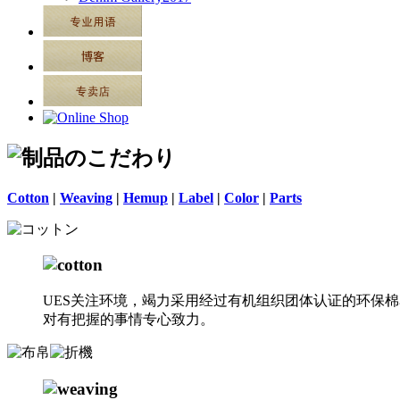
Cotton
|
Weaving
|
Hemup
|
Label
|
Color
|
Parts
UES关注环境，竭力采用经过有机组织团体认证的环保棉花（organ
对有把握的事情专心致力。