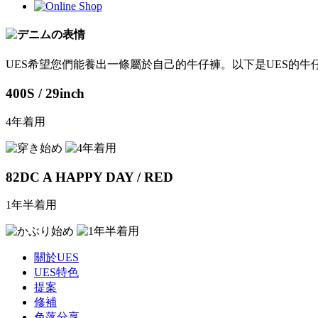
UES希望您們能養出一條屬於自己的牛仔褲。以下是UES的牛
400S / 29inch
4年着用
82DC A HAPPY DAY / RED
1年半着用
關於UES
UES特色
提案
修補
色落分享