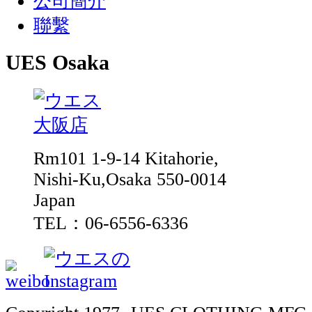
公司簡介
聯繫
UES Osaka
Rm101 1-9-14 Kitahorie,
Nishi-Ku,Osaka 550-0014
Japan
TEL：06-6556-6336