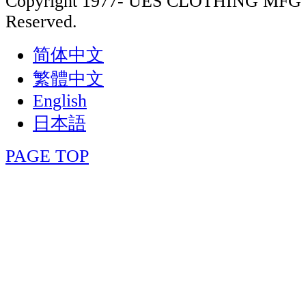
Copyright 1977- UES CLOTHING MFG 
Reserved.
简体中文
繁體中文
English
日本語
PAGE TOP